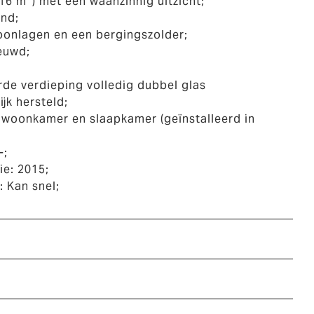
16 m²) met een waanzinnig uitzicht;
ond;
oonlagen en een bergingszolder;
ieuwd;
rde verdieping volledig dubbel glas
ijk hersteld;
e woonkamer en slaapkamer (geïnstalleerd in
-;
ie: 2015;
: Kan snel;