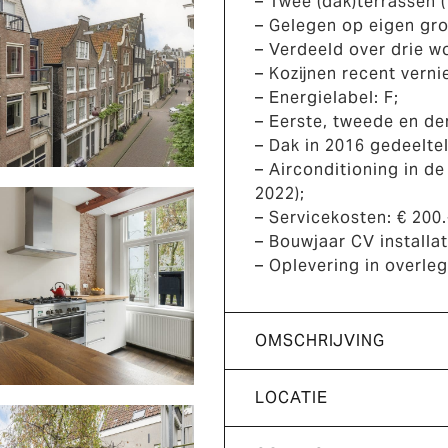
– Twee (dak)terrassen (
– Gelegen op eigen gr
– Verdeeld over drie w
– Kozijnen recent vern
– Energielabel: F;
– Eerste, tweede en de
– Dak in 2016 gedeeltel
– Airconditioning in d
2022);
– Servicekosten: € 200.
– Bouwjaar CV installat
– Oplevering in overleg
OMSCHRIJVING
LOCATIE