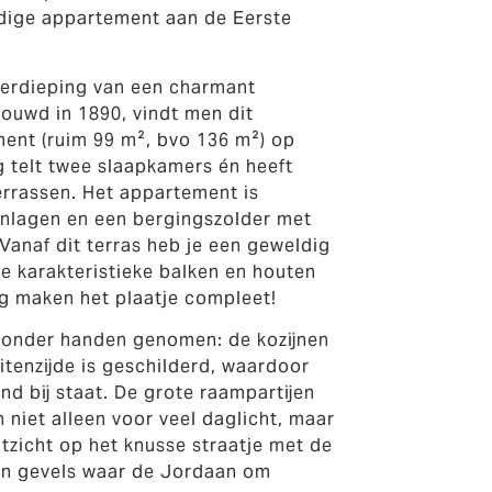
ldige appartement aan de Eerste
verdieping van een charmant
uwd in 1890, vindt men dit
ent (ruim 99 m², bvo 136 m²) op
 telt twee slaapkamers én heeft
terrassen. Het appartement is
onlagen en een bergingszolder met
Vanaf dit terras heb je een geweldig
De karakteristieke balken en houten
ng maken het plaatje compleet!
r onder handen genomen: de kozijnen
itenzijde is geschilderd, waardoor
nd bij staat. De grote raampartijen
 niet alleen voor veel daglicht, maar
tzicht op het knusse straatje met de
 en gevels waar de Jordaan om