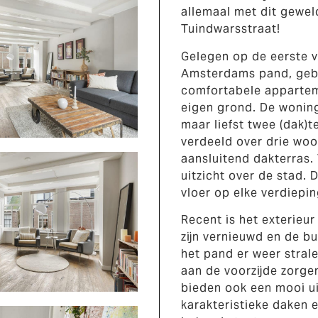
allemaal met dit gewe
Tuindwarsstraat!
Gelegen op de eerste 
Amsterdams pand, gebo
comfortabele appartem
eigen grond. De woning
maar liefst twee (dak)
verdeeld over drie wo
aansluitend dakterras. 
uitzicht over de stad. 
vloer op elke verdiepi
Recent is het exterieu
zijn vernieuwd en de bu
het pand er weer strale
aan de voorzijde zorgen
bieden ook een mooi ui
karakteristieke daken